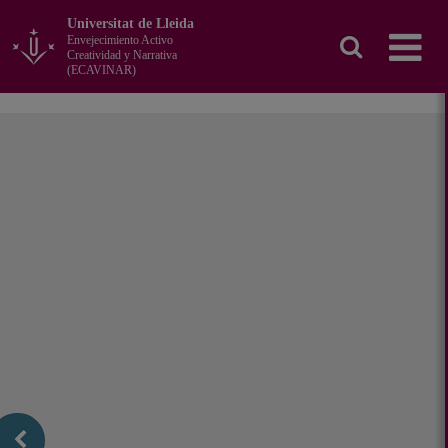
Ir
Universitat de Lleida
al
Envejecimiento Activo
contenido
Creatividad y Narrativa
principal
(ECAVINAR)
de
la
página