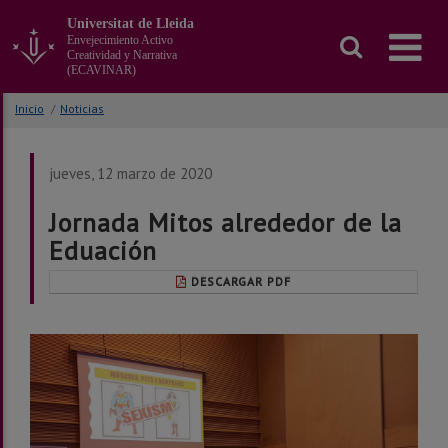
Ir
Universitat de Lleida
al
Envejecimiento Activo
contenido
Creatividad y Narrativa
principal
(ECAVINAR)
de
la
Inicio
/
Noticias
página
jueves, 12 marzo de 2020
Jornada Mitos alrededor de la
Eduación
DESCARGAR PDF