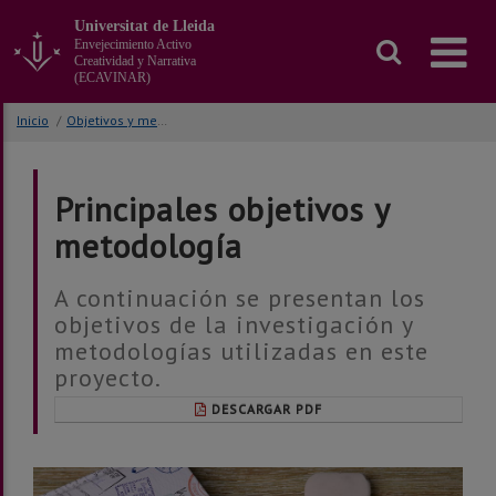
Ir
Universitat de Lleida
al
Envejecimiento Activo
contenido
Creatividad y Narrativa
principal
(ECAVINAR)
de
la
Inicio
/
Objetivos y metodología(s)
página
Principales objetivos y
metodología
A continuación se presentan los
objetivos de la investigación y
metodologías utilizadas en este
proyecto.
DESCARGAR PDF