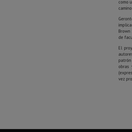
como un
camino
Geront
implic
Brown 
de fac
El pro
autore
patrón
obras 
(expres
vez pr