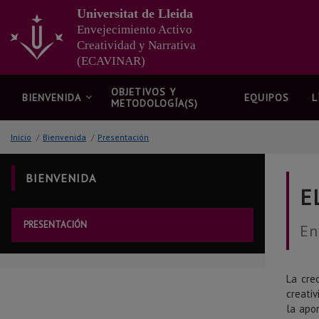
Ir
Universitat de Lleida
al
Envejecimiento Activo
contenido
Creatividad y Narrativa
principal
(ECAVINAR)
de
la
página
OBJETIVOS Y
BIENVENIDA
EQUIPOS
L
METODOLOGÍA(S)
Inicio
/
Bienvenida
/
Presentación
BIENVENIDA
E
PRESENTACIÓN
En
La cre
creativ
la apo