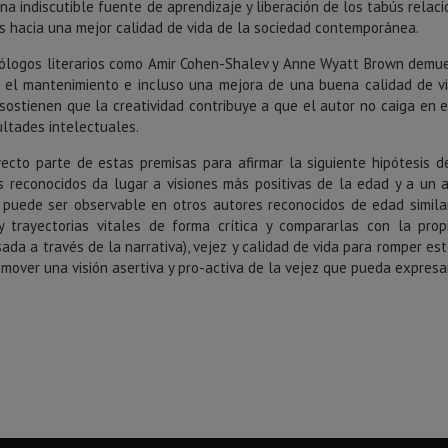
a indiscutible fuente de aprendizaje y liberación de los tabús relac
s hacia una mejor calidad de vida de la sociedad contemporánea.
ólogos literarios como Amir Cohen-Shalev y Anne Wyatt Brown demuest
a el mantenimiento e incluso una mejora de una buena calidad de vid
sostienen que la creatividad contribuye a que el autor no caiga en e
ultades intelectuales.
yecto parte de estas premisas para afirmar la siguiente hipótesis de
s reconocidos da lugar a visiones más positivas de la edad y a un 
 puede ser observable en otros autores reconocidos de edad similar
y trayectorias vitales de forma crítica y compararlas con la prop
ada a través de la narrativa), vejez y calidad de vida para romper es
omover una visión asertiva y pro-activa de la vejez que pueda expres