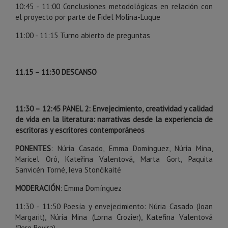
10:45 - 11:00 Conclusiones metodológicas en relación con
el proyecto por parte de Fidel Molina-Luque
11:00 - 11:15 Turno abierto de preguntas
11.15
–
11:30 DESCANSO
11:30
–
12:45 PANEL 2: Envejecimiento, creatividad y calidad
de vida en la literatura: narrativas desde la experiencia de
escritoras y escritores contemporáneos
PONENTES
: Núria Casado, Emma Domínguez, Núria Mina,
Maricel Oró, Kateřina Valentová, Marta Gort, Paquita
Sanvicén Torné, Ieva Stončikaitė
MODERACIÓN
: Emma Domínguez
11:30 - 11:50 Poesía y envejecimiento: Núria Casado (Joan
Margarit), Núria Mina (Lorna Crozier), Kateřina Valentová
(Pere Rovira)