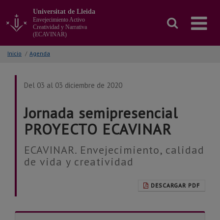
Ir
Universitat de Lleida
al
Envejecimiento Activo
contenido
Creatividad y Narrativa
principal
(ECAVINAR)
de
la
Inicio
/
Agenda
página
Del 03 al 03 diciembre de 2020
Jornada semipresencial
PROYECTO ECAVINAR
ECAVINAR. Envejecimiento, calidad
de vida y creatividad
DESCARGAR PDF