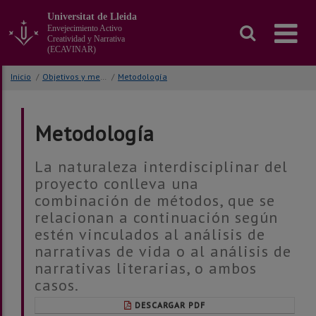
Ir
Universitat de Lleida
al
Envejecimiento Activo
contenido
Creatividad y Narrativa
principal
(ECAVINAR)
de
la
Inicio
/
Objetivos y metodología(s)
/
Metodología
página
Metodología
La naturaleza interdisciplinar del
proyecto conlleva una
combinación de métodos, que se
relacionan a continuación según
estén vinculados al análisis de
narrativas de vida o al análisis de
narrativas literarias, o ambos
casos.
DESCARGAR PDF