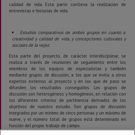
calidad de vida. Esta parte conlleva la realización de
entrevistas e historias de vida.
Estudios comparativos de ambos grupos en cuanto a
creatividad y calidad de vida, y concepciones culturales y
sociales de la vejez.
Esta parte del proyecto, de carácter interdisciplinar, se
realiza a través de reuniones de seguimiento entre los
miembros de los equipos de especialistas y también
mediante grupos de discusión, a los que se invita a otros
expertos externos al proyecto y en los que de paso se
difunden los resultados conseguidos. Los grupos de
discusión son heterogéneos y homogéneos, en relación con
los diferentes criterios de pertinencia derivados de los
objetivos de nuestro estudio. Son grupos de discusión
integrados por un mínimo de cinco personas y un máximo de
nueve, y el número total de grupos está determinado en
función del propio trabajo de campo.