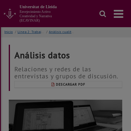
Ir
Universitat de Lleida
al
Envejecimiento Activo
contenido
Creatividad y Narrativa
principal
(ECAVINAR)
de
la
Inicio
/
Línea 2: Trabajo de campo
/
Análisis cualitativo
página
Análisis datos
Relaciones y redes de las
entrevistas y grupos de discusión.
DESCARGAR PDF