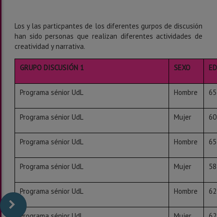
Los y las particpantes de los diferentes gurpos de discusión
han sido personas que realizan diferentes actividades de
creatividad y narrativa.
GRUPO DISCUSIÓN 1
SEXO
E
Programa sénior UdL
Hombre
65
Programa sénior UdL
Mujer
60
Programa sénior UdL
Hombre
65
Programa sénior UdL
Mujer
58
Programa sénior UdL
Hombre
62
Programa sénior UdL
Mujer
62