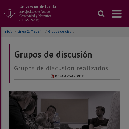
Ir
Universitat de Lleida
al
Envejecimiento Activo
contenido
Creatividad y Narrativa
principal
(ECAVINAR)
de
la
Inicio
/
Línea 2: Trabajo de campo
/
Grupos de discusión
página
Grupos de discusión
Grupos de discusión realizados
DESCARGAR PDF