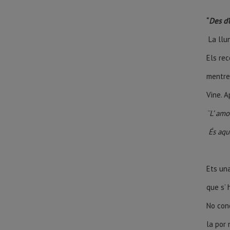
“
Des d’
La llun
Els rec
mentre
Vine. A
¨L’ amo
És aquí
Ets un
que s’ 
No cone
la por n