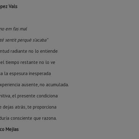
ópez Vals
 no em fas mal
 té sentit perquè s’acaba
”
entud radiante no lo entiende
 el tiempo restante no lo ve
 a la espesura inesperada
 experiencia ausente, no acumulada.
nitiva, el presente condiciona
e dejas atrás, te proporciona
duría consciente que razona.
sco Mejías