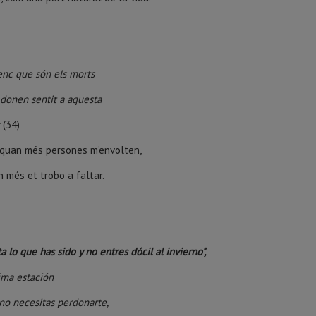
nc que són els morts
 donen sentit a aquesta
t
(34)
, quan més persones m’envolten,
 més et trobo a faltar.
a lo que has sido
y no entres dócil al invierno",
ima estación
no necesitas perdonarte,