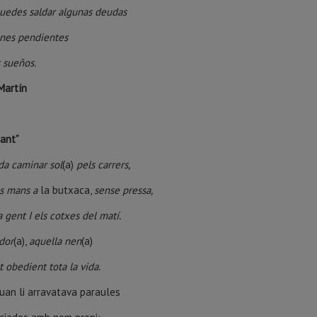
puedes saldar algunas deudas
enes pendientes
 sueños.
Martín
jant”
da caminar sol
(a)
pels carrers,
s mans a
la butxaca,
sense pressa,
a gent I els cotxes del matí.
dor
(a),
aquella nen
(a)
t obedient tota la vida.
quan li arravatava paraules