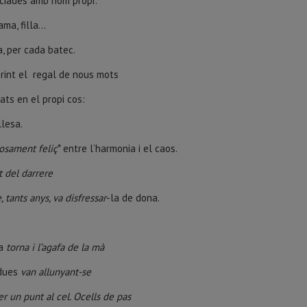
ciades amb nom propi:
ma, filla...
, per cada batec.
rint el regal de nous mots
ts en el propi cos:
llesa.
osament feliç
* entre l’harmonia i el caos.
t del darrere
, tants anys, va disfressar
-la de dona.
na
torna i l’agafa de la mà
dues
van allunyant-se
ser un punt al cel. Ocells de pas