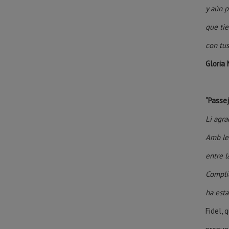
y aún 
que ti
con tus
Gloria 
“Passe
Li agra
Amb le
entre l
Compli
ha esta
Fidel, 