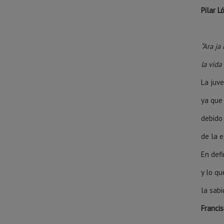
Pilar L
“Ara ja
la vida
La juv
ya que
debido
de la
En defi
y lo qu
la sabi
Franci