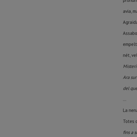
pronun
avia, ma
Agraïda
Assabo
empelta
nét, ve
Misteri
Ara sur
del que
...
La ne
Totes 
fins a 