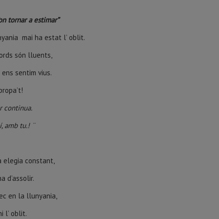
on tornar a estimar”
yania mai ha estat l’ oblit.
ords són lluents,
 ens sentim vius.
propa’t!
r continua.
, amb tu.! ¨
a elegia constant,
ha d’assolir.
c en la llunyania,
i l’ oblit.