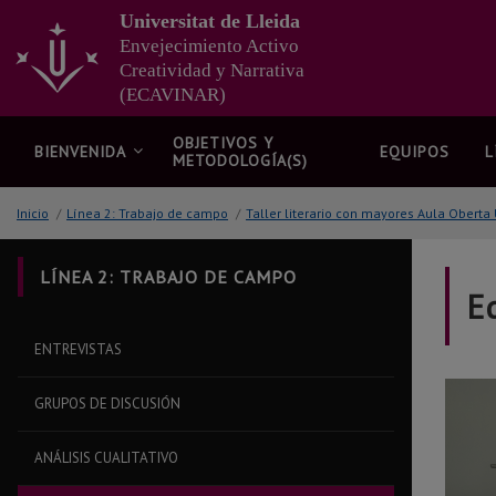
Ir
Universitat de Lleida
al
Envejecimiento Activo
contenido
Creatividad y Narrativa
principal
(ECAVINAR)
de
la
página
OBJETIVOS Y
BIENVENIDA
EQUIPOS
L
METODOLOGÍA(S)
Inicio
/
Línea 2: Trabajo de campo
/
Taller literario con mayores Aula Oberta
LÍNEA 2: TRABAJO DE CAMPO
E
ENTREVISTAS
GRUPOS DE DISCUSIÓN
ANÁLISIS CUALITATIVO