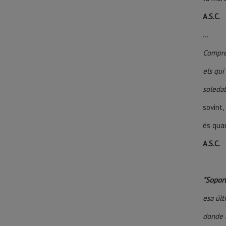
A.S.C.
...
Compre
els qui
soleda
sovint
és quan
A.S.C.
"Soport
esa últ
donde 