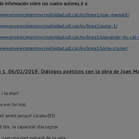
s información sobre los cuatro autores, ir a
/www.envejecimientoycreatividad.udl.cat/es/linea1/joan-margarit/
/www.envejecimientoycreatividad.udl.cat/es/linea1/autor-1/
/www.envejecimientoycreatividad.udl.cat/es/linea1/alexander-mc-cal-
www.envejecimientoycreatividad.udl.cat/es/linea1/lorna-crozier/
n 1, 06/02/2019: Diálogos poéticos con la obra de Joan Ma
l i la mort”
no em fas mal,
 té sentit perquè s’acaba
(93)
è tinc la capacitat d’acceptar
, com una part natural de la vida.