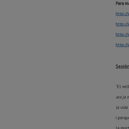
Para má
http:/
http:/
http:/
http://
Sesió
“El vel
ara ja 
la vida
i perqu
la mort